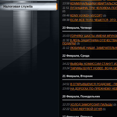
13:58
КОММУНАЛЬЩИКИ КВАРТАЛЬСКО
Налоговая служба
11:51
ЛУГАНЩИНА: ТРИ ЧЕЛОВЕКА П
(2)
09:46
КОМУ НУЖЕН МУСОР?
(2)
09:38
ЕСЛИ ВСЕ ТЕЛО ЧЕШЕТСЯ, ЭТО 
23 Февраля, Четверг
15:03
ГОРНЯКУ ШАХТЫ ИМЕНИ ФРУН
11:32
В ДЕНЬ ЗАЩИТНИКА ОТЕЧЕСТВА
ПОДАРКИ
(3)
11:12
ЛЮБИМЫЕ НАШИ, ЗАМЕЧАТЕЛЬ
22 Февраля, Среда
14:22
ВЫВОДЫ КОМИССИИ СТАНУТ ИЗ
13:24
ТАРИФЫ БУДУТ НОВЕЕ, ВОДА БЕ
21 Февраля, Вторник
14:51
В ОТКРЫВШЕМСЯ РОДДОМЕ - 
13:00
НА ДОРОГАХ ПО-ПРЕЖНЕМУ Н
20 Февраля, Понедельник
12:23
ХОЛОД ЗАМОРОЗИЛ ПАЛЬЦЫ
(2)
12:22
СТАЛ ЖЕРТВОЙ ОГНЯ
(1)
17 Февраля, Пятница