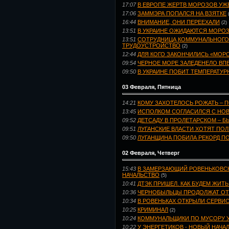
17:07
В ЕВРОПЕ ЖЕРТВ МОРОЗОВ УЖЕ
17:06
ЗАММЭРА ПОПАЛСЯ НА ВЗЯТКЕ
16:44
ВНИМАНИЕ, ОНИ ПЕРЕЕХАЛИ
(2)
13:51
В УКРАИНЕ ОЖИДАЮТСЯ МОРОЗ
13:51
СОТРУДНИЦА КОММУНАЛЬНОГО 
ТРУДОУСТРОЙСТВО
(2)
12:44
ДЛЯ КОГО ЗАКОНЧИЛИСЬ «МОР
09:54
ЧЕРНОЕ МОРЕ ЗАЛЕДЕНЕЛО ВПЕ
09:50
В УКРАИНЕ ПОБИТ ТЕМПЕРАТУР
03 Февраля, Пятница
14:21
КОМУ ЗАХОТЕЛОСЬ РОЖАТЬ – П
13:45
ИСПОЛКОМ СОГЛАСИЛСЯ С НО
09:52
ДЕТСАДУ В ПРОЛЕТАРСКОМ – Б
09:51
ЛУГАНСКИЕ ВЛАСТИ ХОТЯТ ПОЛУ
09:50
ЛУГАНЩИНА ПОБИЛА РЕКОРД ПО
02 Февраля, Четверг
15:43
В ЗАМЕРЗАЮЩИЙ РОВЕНЬКОВС
НАЧАЛЬСТВО
(5)
10:41
ДТЭК ПРИШЕЛ. КАК БУДЕМ ЖИТЬ
10:36
ЧЕРНОБЫЛЬЦЫ ПРОДОЛЖАТ ОТС
10:34
В РОВЕНЬКАХ ОТКРЫЛИ СЕРВИ
10:25
КРИМИНАЛ
(2)
10:24
КОММУНАЛЬЩИКИ ПО МУСОРУ 
10:22
У ЭНЕРГЕТИКОВ - НОВЫЙ НАЧА