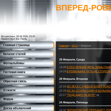
ВПЕРЕД-РОВ
Воскресенье, 09.08.2026, 03:45
Приветствую Вас
Гость
Главная страница
Главная
»
2012
»
Февраль
Каталог статей
29 Февраля, Среда
Фотоальбомы
14:28
В ПОСЛЕДНИЙ ДЕНЬ ЗИМЫ ПАДА
14:19
В РОВЕНЬКАХ ЧУТЬ НЕ СГОРЕЛ
Гостевая книга
28 Февраля, Вторник
Обратная связь
22:19
ДО ЛЕТА С УЧЕБОЙ БУДЕТ ПОК
О газете
22:18
ИЗ-ЗА ССОРЫ ОДИН В БОЛЬНИЦ
22:17
"ПОДСАДИЛ НА ИГЛУ"
(4)
Форум
24 Февраля, Пятница
Доска объявлений
15:32
ЧЕРНИГОВСКИЙ ПЕРЕДАДУТ ГО