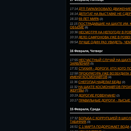
17:14
ДТП ПАРАЛИЗОВАЛО ДВИЖЕНИЕ
16:14
ДЕПУТАТ НА ВЫСТАВКЕ НЕ СДЕ
16:10
69 ЛЕТ МИРА
(2)
11:15
ПОСТРАДАВШИЕ НА ШАХТЕ ИМ.
ОБЪЕМЕ
(6)
10:36
НЕСМОТРЯ НА НЕПОГОДУ В РОВ
10:10
ДЕЛО САФРОНОВА УЖЕ В РОВЕ
09:54
ЛУЧШЕ ОДИН РАЗ УВИДЕТЬ, ЧЕ
16 Февраля, Четверг
17:55
НЕСЧАСТНЫЙ СЛУЧАЙ НА ШАХТ
ЗАЯВЛЕНИЯ
(5)
17:31
СТИХИЯ - ДОРОГИ. КТО КОГО П
12:58
ПРОКУРАТУРА УЖЕ ВОЗБУДИЛА 
ИМЕНИ КОСМОНАВТОВ
(4)
11:36
СНЕГОПАД НАДЕЛАЛ БЕДЫ
(2)
11:32
НА ШАХТЕ КОСМОНАВТОВ ПРОИ
ЖЕРТВЫ
(7)
10:19
ДОРОГИЕ РОВЕНЧАНЕ!
(2)
10:17
ПРАВИЛЬНЫЕ ДОРОГИ - ЛЫСЫЕ
15 Февраля, Среда
17:32
БОРЬБА С КОРРУПЦИЕЙ В ШКОЛ
ТАБАЧНИК
(3)
16:51
С 1 МАРТА ПОДОРОЖАЕТ ВОДА