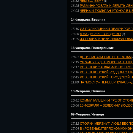
16:32
ЧЕМ БОЛЕЕМ?
(1)
16:28
РАЗМИНИРОВАТЬ И ДЕЛИТЬ ДЕН
14:03
ЧЕРНЫЙ ТЮЛЬПАН УТОНУЛ В Ц
14 Февраля, Вторник
15:10
ИЗ ПОЛИКЛИНИКИ ЭВАКУИРОВЛИ
13:26
А НА ДЕСЕРТ - СЕРДЕЧКО
(8)
11:15
ИЗ ПОЛИКЛИНИКИ ЭВАКУИРОВА
13 Февраля, Понедельник
18:01
ДЕТИ ПИСАЛИ СМС ВЕТЕРАНАМ
17:19
УКРАИНУ БУДЕТ МОРОЗИТЬ ЕЩЕ
17:17
РОВЕНЬКИ ЗАПЛАТИЛИ ПО ПР
17:16
РОВЕНЬКОВСКИЙ РОДДОМ ОТКР
12:43
РОВЕНЬКОВСКИЙ ГОРОДСКОЙ П
11:00
НА “МОСТУ» ПЕРЕВЕРНУЛАСЬ «
10 Февраля, Пятница
10:41
КОММУНАЛЬЩИКИ ГРЕЮТ СТОЯ
10:06
10 ФЕВРАЛЯ – ВЕЛЕСИЧИ (КУДЕ
09 Февраля, Четверг
17:12
СТОЯКИ МЕРЗНУТ. ЛЮДИ БЕСП
17:04
В «РОВЕНЬКИТЕПЛОКОММУНЭН