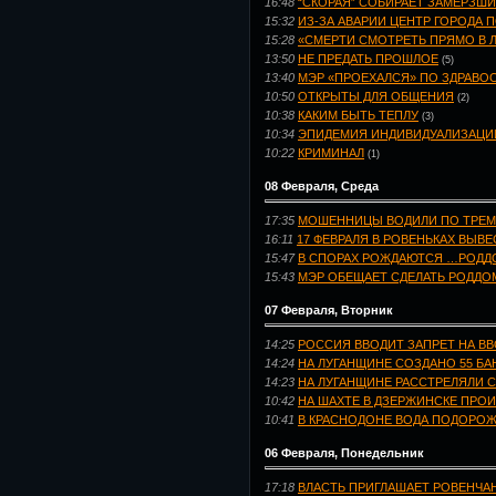
16:48
“СКОРАЯ” СОБИРАЕТ ЗАМЕРЗШ
15:32
ИЗ-ЗА АВАРИИ ЦЕНТР ГОРОДА 
15:28
«СМЕРТИ СМОТРЕТЬ ПРЯМО В 
13:50
НЕ ПРЕДАТЬ ПРОШЛОЕ
(5)
13:40
МЭР «ПРОЕХАЛСЯ» ПО ЗДРАВ
10:50
ОТКРЫТЫ ДЛЯ ОБЩЕНИЯ
(2)
10:38
КАКИМ БЫТЬ ТЕПЛУ
(3)
10:34
ЭПИДЕМИЯ ИНДИВИДУАЛИЗАЦИ
10:22
КРИМИНАЛ
(1)
08 Февраля, Среда
17:35
МОШЕННИЦЫ ВОДИЛИ ПО ТРЕМ
16:11
17 ФЕВРАЛЯ В РОВЕНЬКАХ ВЫВ
15:47
В СПОРАХ РОЖДАЮТСЯ …РОДДО
15:43
МЭР ОБЕЩАЕТ СДЕЛАТЬ РОДДО
07 Февраля, Вторник
14:25
РОССИЯ ВВОДИТ ЗАПРЕТ НА В
14:24
НА ЛУГАНЩИНЕ СОЗДАНО 55 Б
14:23
НА ЛУГАНЩИНЕ РАССТРЕЛЯЛИ 
10:42
НА ШАХТЕ В ДЗЕРЖИНСКЕ ПРОИ
10:41
В КРАСНОДОНЕ ВОДА ПОДОРОЖА
06 Февраля, Понедельник
17:18
ВЛАСТЬ ПРИГЛАШАЕТ РОВЕНЧАН