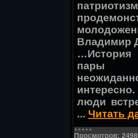
патриотизм
продемонс
молодожен
Владимир 
…Истори
пары 
неожида
интересно.
люди встр
...
Читать д
Просмотров:
2498