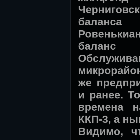
Черниговс
балан
Ровеньк
балан
Обслужи
микрорайо
же предпри
и ранее. Т
времена н
ККП-3, а ны
Видимо, 