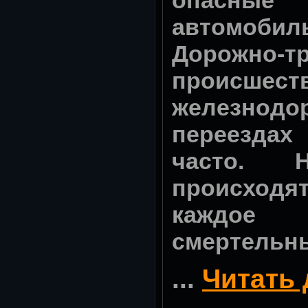
автомоби
Дорожно-т
происш
железнодо
переездах
часто.
происходят
каждое з
смертельн
...
Читать 