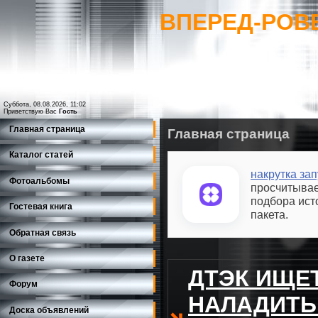
ВПЕРЕД-РОВ
Суббота, 08.08.2026, 11:02
Приветствую Вас
Гость
Главная страница
Главная страница
Каталог статей
накрутка зап
Фотоальбомы
просчитывае
подбора ист
Гостевая книга
пакета.
Обратная связь
О газете
ДТЭК ИЩЕ
Форум
НАЛАДИТЬ
Доска объявлений