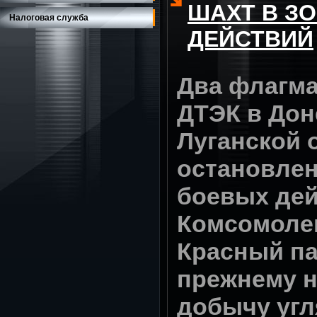
ШАХТ В З
Налоговая служба
ДЕЙСТВИЙ
Два флагм
ДТЭК в Дон
Луганской 
остановлен
боевых дей
Комсомоле
Красный па
прежнему н
добычу угл