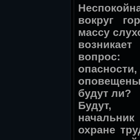
Неспокойн
вокруг го
массу слух
возника
вопрос
опасност
оповещены
будут ли?
Будут, 
начальн
охране тру