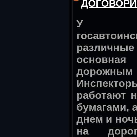
ДОГОВОР
У раб
госавто
различны
основная
дорожны
Инспект
работают н
бумагами, а
днем и ноч
на дорог