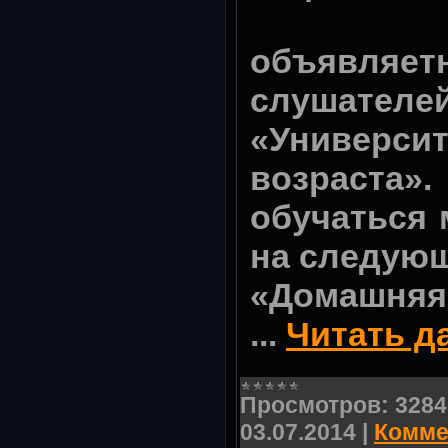
Ров
объявляет
слуша
«Универс
возраст
обучаться 
на следующ
«Домашняя
...
Читать д
Просмотров:
3284
03.07.2014
|
Комме