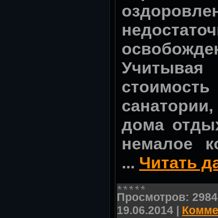
оздоровле
недостато
освобожде
Учитыва
стоимос
санатории
дома отды
немалое к
...
Читать д
Просмотров:
2984
19.06.2014
|
Комме