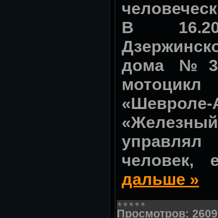
человеческ
В 16.
Дзержинск
дома №30
мотоцикл
«Шевроле-
«Железный 
управл
человек,
дальше »
Просмотров:
2609