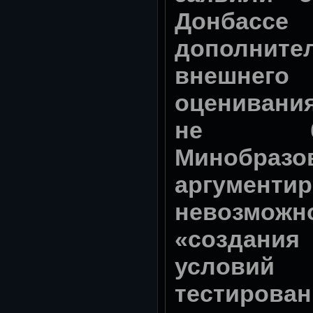
Донбассе
дополнит
внешнего
оценивани
не б
Минобра
аргументи
невозможн
«создани
условий
тестирова