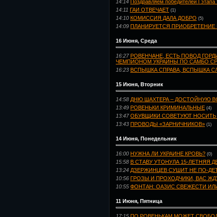
14:14
Поздравляем победителей I этапа 
14:11
ГАИ ОТВЕЧАЕТ
(1)
14:10
КОМИССИЯ ДАЛА ДОБРО
(5)
14:09
ПЛАНИРУЕТСЯ ПРИОБРЕТЕНИЕ
16 Июня, Среда
16:27
РОВЕНЧАНЕ, ЕСТЬ ПОВОД ГОРД
ЧЕМПИОНОМ УКРАИНЫ ПО САМБО СР
16:23
ВСПЫШКА СПРАВА, ВСПЫШКА СЛ
15 Июня, Вторник
14:58
ДНЮ ШАХТЕРА – ДОСТОЙНУЮ В
13:49
РОВЕНЬКИ КРИМИНАЛЬНЫЕ
(4)
13:47
ОБУВЩИКИ СОВЕТУЮТ НОСИТЬ
13:43
ПРОВОДЫ «ЗАРНИЧНИКОВ»
(1)
14 Июня, Понедельник
16:00
НУЖНА ЛИ УКРАИНЕ КРОВЬ?
(0)
15:58
В СТАВУ УТОНУЛА 15-ЛЕТНЯЯ Д
13:24
ДЗЕРЖИНЦЕВ СУШИТ НЕ ПО-ДЕ
10:56
ГРОЗЫ И ПРОХОДЧИКИ, ВАС ЖД
10:55
ФОНТАН: ОАЗИС СВЕЖЕСТИ ИЛ
11 Июня, Пятница
17:15
ПО РОВЕНЬКАМ МОЖЕТ СВОБОД