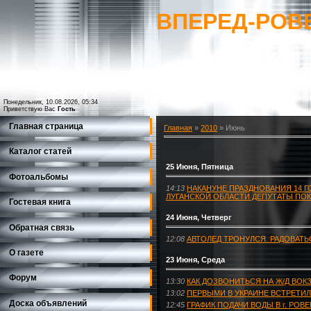
ВПЕРЕД-РОВ
Понедельник, 10.08.2026, 05:34
Приветствую Вас
Гость
Главная страница
Главная
»
2010
»
Июнь
Каталог статей
25 Июня, Пятница
Фотоальбомы
14:13
НАКАНУНЕ ПРАЗДНОВАНИЯ 14 
ЛУГАНСКОЙ ОБЛАСТИ ДЕПУТАТЫ ПОК
Гостевая книга
24 Июня, Четверг
Обратная связь
12:08
АВТОЛЕД ТРОНУЛСЯ. РАДОВАТЬ
О газете
23 Июня, Среда
Форум
13:30
КАК ДОЗВОНИТЬСЯ НА Ж/Д ВОК
13:02
ПЕРВЫМИ В УКРАИНЕ ВСТРЕТИ
Доска объявлений
12:45
ГРАФИК ПОДАЧИ ВОДЫ В г. РОВ