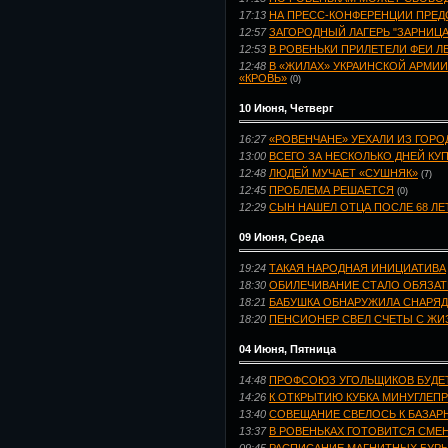
17:13
НА ПРЕСС-КОНФЕРЕНЦИИ ПРЕД
12:57
ЗАГОРОДНЫЙ ЛАГЕРЬ "ЗАРНИЦА"
12:53
В РОВЕНЬКИ ПРИЛЕТЕЛИ ФЕИ Л
12:48
В «ЖИЛАХ» УКРАИНСКОЙ АРМИ
«КРОВЬ»
(0)
10 Июня, Четверг
16:27
«РОВЕНЧАНЕ» УЕХАЛИ ИЗ ГОРО
13:00
ВСЕГО ЗА НЕСКОЛЬКО ДНЕЙ КУ
12:48
ЛЮДЕЙ МУЧАЕТ «СУШНЯК»
(7)
12:45
ПРОБЛЕМА РЕШАЕТСЯ
(0)
12:29
СЫН НАШЕЛ ОТЦА ПОСЛЕ 68 ЛЕ
09 Июня, Среда
19:24
ТАКАЯ НАРОДНАЯ ИНИЦИАТИВА
18:30
ОБИЛЕЧИВАНИЕ СТАЛО ОБЯЗА
18:21
БАБУШКА ОБНАРУЖИЛА СНАРЯД
18:20
ПЕНСИОНЕР СВЕЛ СЧЕТЫ С Ж
04 Июня, Пятница
14:48
ПРОФСОЮЗ УГОЛЬЩИКОВ БУДЕ
14:26
К ОТКРЫТИЮ КУБКА МИНУГЛЕПР
13:40
СОВЕЩАНИЕ СВЕЛОСЬ К БАЗА
13:37
В РОВЕНЬКАХ ГОТОВИТСЯ СМЕ