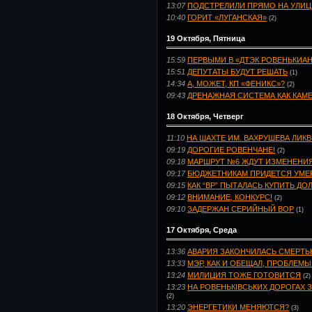
13:07
ПОДСТРЕЛИЛИ ПРЯМО НА УЛИЦ
10:40
ГОРИТ «ЛУГАНСКАЯ»
(2)
19 Октября, Пятница
15:59
ПЕРВЫМИ В «ДТЭК РОВЕНЬКИА
15:51
ДЕПУТАТЫ БУДУТ РЕШАТЬ
(1)
14:34
А, МОЖЕТ, КП «ФЕНИКС»?
(2)
09:43
ДРЕНАЖНАЯ СИСТЕМА КАК КАМ
18 Октября, Четверг
11:10
НА ШАХТЕ ИМ. ВАХРУШЕВА ЛИК
09:19
ДОРОГИЕ РОВЕНЧАНЕ!
(2)
09:18
МАРШРУТ №6 ЖДУТ ИЗМЕНЕНИ
09:17
БЮДЖЕТНИКАМ ПРИДЕТСЯ УМЕ
09:15
КАК “ВР” ПЫТАЛАСЬ КУПИТЬ ДО
09:12
ВНИМАНИЕ, КОНКУРС!
(2)
09:10
ЗАДЕРЖАН СЕРИЙНЫЙ ВОР
(1)
17 Октября, Среда
13:36
АВАРИЯ ЗАКОНЧИЛАСЬ СМЕРТ
13:33
МЭР, КАК И ОБЕЩАЛ, ПРОБЛЕМЫ
13:24
МИЛИЦИЯ ТОЖЕ ГОТОВИТСЯ
(2)
13:23
НА РОВЕНЬКІВСЬКИХ ДОРОГАХ З
(2)
13:20
ЭНЕРГЕТИКИ МЕНЯЮТСЯ?
(3)