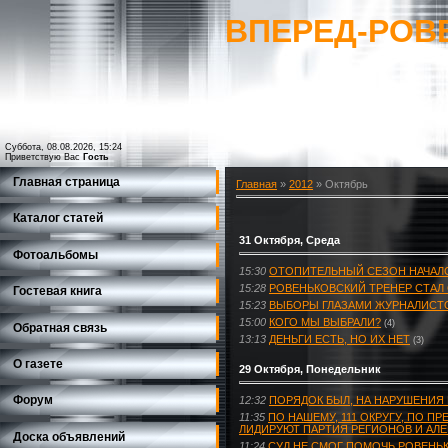
ВПЕРЕД-РОВ
Суббота, 08.08.2026, 15:24
Приветствую Вас
Гость
Главная страница
Главная
»
2012
»
Октябрь
Каталог статей
31 Октября, Среда
Фотоальбомы
15:30
ОТОПИТЕЛЬНЫЙ СЕЗОН НАЧАЛ
15:28
РОВЕНЬКОВСКИЙ ТРЕНЕР СТАЛ
Гостевая книга
15:23
ВЫБОРЫ ГЛАЗАМИ ЖУРНАЛИСТО
15:00
КОГО МЫ ВЫБРАЛИ?
(4)
Обратная связь
13:13
ДЕНЬГИ ЕСТЬ, НО ИХ НЕТ
(3)
О газете
29 Октября, Понедельник
Форум
12:32
ПОРЯДОК БЫЛ, НА НАРУШЕНИЯ
11:35
ПО НАШЕМУ, 111 ОКРУГУ, ПО 
ЛИДИРУЮТ ПАРТИЯ РЕГИОНОВ И АЛЕ
Доска объявлений
11:24
СУД НЕ СМОГ ПОМОЧЬ РОВЕНЬ