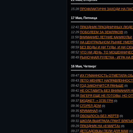
15:28
ПРОФІЛАКТИЧНІ ЗАХОДИ НА ПА
17 Мая, Пятница
12:41
ПРАЗДНИК ПРАЗДНИЧНЫХ ЛЮДЕ
12:29
ПОБОЛЕЕМ ЗА ЗЕМЛЯКОВ!
(2)
11:59
ВНИМАНИЕ! ЛЕТНИЕ КАНИКУЛЫ!
09:51
НА ЦЕНТРАЛЬНОМ РЫНКЕ УМЕР
08:59
БЕЗ ВОДЫ И НИ ТУДЫ, И НИ СЮ
08:52
ЧТО НИ ДЕНЬ, ТО МОШЕННИЧЕС
08:49
РЫНОЧНАЯ РУЛЕТКА - ИГРА НА
16 Мая, Четверг
09:47
ИХ ГУМАННОСТЬ ОТМЕТИЛА ОБ
09:43
ЛЕТО МЕНЯЕТ НАПРАВЛЕННОСТ
09:42
ГОД ЗАКОНЧИТСЯ РАНЬШЕ
(0)
09:41
НЕ ОСТАВИТЬ БЕЗ ВНИМАНИЯ Н
09:39
ЛАГЕРЯ ЕЩЕ НЕ ГОТОВЫ, НО О
09:37
БЮДЖЕТ: + 3735 ГРН
(0)
09:36
СГОРЕЛ ДОМ
(0)
09:35
КРИМИНАЛ
(0)
09:33
ОБОШЛОСЬ БЕЗ ЖЕРТВ
(0)
09:31
ШКОЛА ВЫИГРАЛА ГРАНТ БРАТЬ
09:29
ПРАЗДНИК НА «8 МАРТА»
(0)
09:27
ДЕТСАДОВЦЫ ПЕЛИ ДЛЯ МАМ
(1)