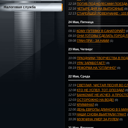
12:18
ПОГИБ ПОД КОЛЕСАМИ ПОЕЗДА
Налоговая служба
12:16
ЧЕТЫРЕ ДНЯ НА ВЫПУСКНЫЕ
(0)
12:13
СТАРЕЙШЕЙ РОВЕНЧАНКЕ - 103 
24 Мая, Пятница
09:11
КОМУ ПУТЕВКУ В САНАТОРИЙ?
(
09:10
ОНИ ГОТОВЫ СДЕЛАТЬ ГОРОД 
09:08
ГРАН-ПРИ - ЗА НАМИ
(1)
23 Мая, Четверг
10:09
ПРАЗДНИКИ ТВОРЧЕСТВА В ПО
09:23
УРА! ЗАРАБОТАЕТ!
(0)
09:19
РЕФОРМА НА "ОТЛИЧНО"
(0)
22 Мая, Среда
12:19
СВЕТЛАЯ, ЧИСТАЯ ПЕСНЯ ВО С
12:08
КТО НЕ УСПЕЛ, ТОТ ОПОЗДАЛ
(0
12:07
БАНКОМАТ НЕ ИСЧЕЗ, А ПРОСТ
12:03
ОСТОРОЖНО НА ВОДЕ!
(0)
12:02
КРИМИНАЛ
(0)
12:00
ДЕНЬ ЕВРОПЫ ДЛИНОЮ В 5 МИ
11:53
НАШИ СНОВА ВЫИГРАЛИ ГРАНТ
10:26
МУЖЧИНА УМЕР ЗА РУЛЕМ
(0)
21 Мая, Вторник