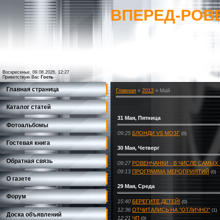
ВПЕРЕД-РОВ
Воскресенье, 09.08.2026, 12:27
Приветствую Вас
Гость
Главная страница
Главная
»
2013
»
Май
Каталог статей
31 Мая, Пятница
Фотоальбомы
09:25
БЛОНДИ VS МОЗГ
(0)
Гостевая книга
30 Мая, Четверг
Обратная связь
09:27
РОВЕНЧАНКИ - В ЧИСЛЕ САМЫХ
09:13
ПРОГРАММА МЕРОПРИЯТИЙ
(0)
О газете
29 Мая, Среда
Форум
15:40
БЕРЕГИТЕ ДЕТЕЙ!
(0)
12:36
ОТЧИТАЛИСЬ НА "ОТЛИЧНО"
(1)
Доска объявлений
12:21
ЧП
(0)