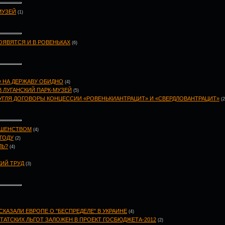
МУЗЕЙ
(1)
ОЯВЯТСЯ И В РОВЕНЬКАХ
(6)
О НА ДЕРЖАВУ ОБИДНО
(4)
В ЛУГАНСКИЙ ПАРК-МУЗЕЙ
(5)
УГЛЯ ДОГОВОРЫ КОНЦЕССИИ «РОВЕНЬКИАНТРАЦИТ» И «СВЕРДЛОВАНТРАЦИТ»
(2
ЕШЕНСТВОМ
(4)
ГОДУ
(2)
ЛЬ?
(4)
КИЙ ТРУД
(3)
КАЗАЛИ ЕВРОПЕ О "БЕСПРЕДЕЛЕ" В УКРАИНЕ
(4)
УТАТСКИХ ЛЬГОТ ЗАЛОЖЕН В ПРОЕКТ ГОСБЮДЖЕТА-2012
(2)