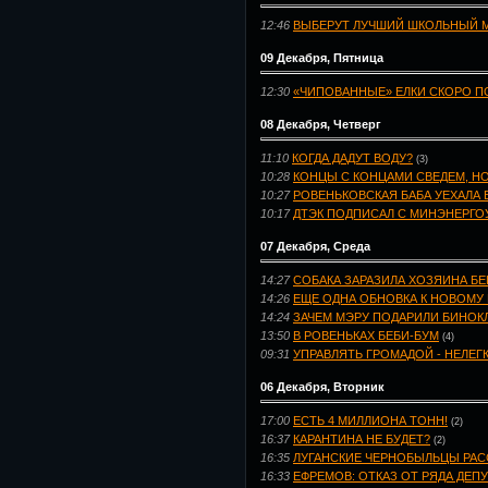
12:46
ВЫБЕРУТ ЛУЧШИЙ ШКОЛЬНЫЙ 
09 Декабря, Пятница
12:30
«ЧИПОВАННЫЕ» ЕЛКИ СКОРО П
08 Декабря, Четверг
11:10
КОГДА ДАДУТ ВОДУ?
(3)
10:28
КОНЦЫ С КОНЦАМИ СВЕДЕМ, Н
10:27
РОВЕНЬКОВСКАЯ БАБА УЕХАЛА 
10:17
ДТЭК ПОДПИСАЛ С МИНЭНЕРГО
07 Декабря, Среда
14:27
СОБАКА ЗАРАЗИЛА ХОЗЯИНА Б
14:26
ЕЩЕ ОДНА ОБНОВКА К НОВОМУ 
14:24
ЗАЧЕМ МЭРУ ПОДАРИЛИ БИНОК
13:50
В РОВЕНЬКАХ БЕБИ-БУМ
(4)
09:31
УПРАВЛЯТЬ ГРОМАДОЙ - НЕЛЕГ
06 Декабря, Вторник
17:00
ЕСТЬ 4 МИЛЛИОНА ТОНН!
(2)
16:37
КАРАНТИНА НЕ БУДЕТ?
(2)
16:35
ЛУГАНСКИЕ ЧЕРНОБЫЛЬЦЫ РАСС
16:33
ЕФРЕМОВ: ОТКАЗ ОТ РЯДА ДЕП