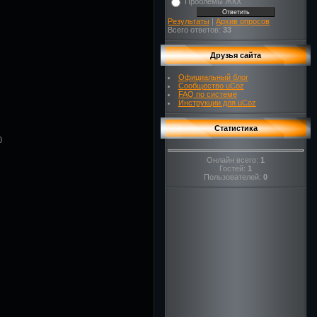
Проблемы ЖКХ
Результаты
|
Архив опросов
Всего ответов:
33
Друзья сайта
Официальный блог
Сообщество uCoz
FAQ по системе
Инструкции для uCoz
Статистика
)
Онлайн всего:
1
Гостей:
1
Пользователей:
0