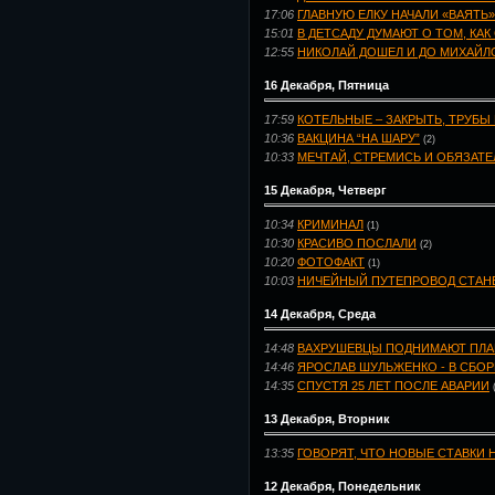
17:06
ГЛАВНУЮ ЕЛКУ НАЧАЛИ «ВАЯТЬ
15:01
В ДЕТСАДУ ДУМАЮТ О ТОМ, КАК
12:55
НИКОЛАЙ ДОШЕЛ И ДО МИХАЙЛ
16 Декабря, Пятница
17:59
КОТЕЛЬНЫЕ – ЗАКРЫТЬ, ТРУБЫ 
10:36
ВАКЦИНА “НА ШАРУ”
(2)
10:33
МЕЧТАЙ, СТРЕМИСЬ И ОБЯЗАТ
15 Декабря, Четверг
10:34
КРИМИНАЛ
(1)
10:30
КРАСИВО ПОСЛАЛИ
(2)
10:20
ФОТОФАКТ
(1)
10:03
НИЧЕЙНЫЙ ПУТЕПРОВОД СТАН
14 Декабря, Среда
14:48
ВАХРУШЕВЦЫ ПОДНИМАЮТ ПЛА
14:46
ЯРОСЛАВ ШУЛЬЖЕНКО - В СБО
14:35
СПУСТЯ 25 ЛЕТ ПОСЛЕ АВАРИИ
13 Декабря, Вторник
13:35
ГОВОРЯТ, ЧТО НОВЫЕ СТАВКИ 
12 Декабря, Понедельник