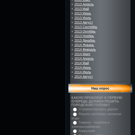
2013 Апрель
2013 Май
2013 Июнь
2013 Июль
2013 Август
2013 Сентябрь
2013 Октябрь
2013 Ноябрь
2013 Декабрь
2014 Январь
2014 Февраль
2014 Март
2014 Апрель
2014 Май
2014 Июнь
2014 Июль
2014 Август
Наш опрос
КАКУЮ ПРОБЛЕМУ В ПЕРВУЮ
ОЧЕРЕДЬ ДОЛЖЕН РЕШИТЬ
ГОРОДСКОЙ ГОЛОВА?
Отремонтировать дороги
Решить проблему нехватки
воды
Главное - перебои в
электроснабжении
Коррупция