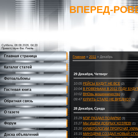
ВПЕРЕД-РОВ
Суббота, 08.08.2026, 04:20
Приветствую Вас
Гость
Главная страница
Главная
»
2011
»
Декабрь
Каталог статей
29 Декабря, Четверг
Фотоальбомы
10:05
РЕЙСЫ БУДУТ НЕ ВСЕ
(2)
10:04
В РОВЕНЬКАХ В 2012 ГОДУ БУД
Гостевая книга
10:02
ВНОвь мошенничество
(1)
09:47
КУРИТЬ СТАЛО НЕ ВРЕДНО?
(3)
Обратная связь
28 Декабря, Среда
О газете
15:29
МЭР РАЗДАЛ ПОДАРКИ
(3)
Форум
15:27
МЫ ИЩЕМ ДОБРЫХ ХОЗЯЕВ!
(1)
15:20
НУМЕРОЛОГИИ ПРОРОЧАТ УКРА
15:15
МИНЗДРАВ СОЗДАЛ НОВЫЙ СПО
Доска объявлений