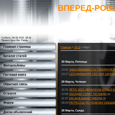
ВПЕРЕД-РОВ
Суббота, 08.08.2026, 08:42
Приветствую Вас
Гость
Главная страница
Главная
»
2012
»
Март
Каталог статей
30 Марта, Пятница
Фотоальбомы
13:41
ЗАБОЛЕВАЕМОСТЬ ТУБЕРКУЛЕЗО
13:17
СЕГОДНЯШНЯЯ СЕССИЯ ЗАПОМ
Гостевая книга
29 Марта, Четверг
Обратная связь
16:01
ЛЕТО-2012: ДЕНЬГИ НА ОТДЫХ 
О газете
13:58
ЗАСЕДАЛ СОВЕТ ПО БЖДН
(4)
11:07
ОКСАНА МАКАР УМЕРЛА
(3)
Форум
09:29
РЕГРЕССЫ ПО-НОВОМУ ОБЕЩАЮ
28 Марта, Среда
Доска объявлений