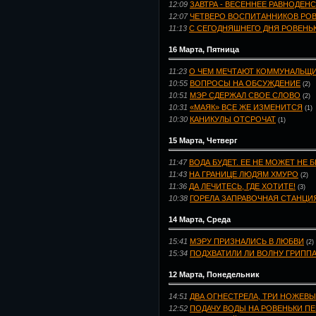
12:09
ЗАВТРА - ВЕСЕННЕЕ РАВНОДЕН
12:07
ЧЕТВЕРО ВОСПИТАННИКОВ РОВ
11:13
С СЕГОДНЯШНЕГО ДНЯ РОВЕНЬ
16 Марта, Пятница
11:23
О ЧЕМ МЕЧТАЮТ КОММУНАЛЬЩ
10:55
ВОПРОСЫ НА ОБСУЖДЕНИЕ
(2)
10:51
МЭР СДЕРЖАЛ СВОЕ СЛОВО
(2)
10:31
«МАЯК» ВСЕ ЖЕ ИЗМЕНИТСЯ
(1)
10:30
КАНИКУЛЫ ОТСРОЧАТ
(1)
15 Марта, Четверг
11:47
ВОДА БУДЕТ. ЕЕ НЕ МОЖЕТ НЕ 
11:43
НА ГРАНИЦЕ ЛЮДЯМ ХМУРО
(2)
11:36
ДА ЛЕЧИТЕСЬ, ГДЕ ХОТИТЕ!
(3)
10:38
ГОРЕЛА ЗАПРАВОЧНАЯ СТАНЦИ
14 Марта, Среда
15:41
МЭРУ ПРИЗНАЛИСЬ В ЛЮБВИ
(2)
15:34
ПОДХВАТИЛИ ЛИ ВОЛНУ ГРИПП
12 Марта, Понедельник
14:51
ДВА ОГНЕСТРЕЛА, ТРИ НОЖЕВ
12:52
ПОДАЧУ ВОДЫ НА РОВЕНЬКИ П