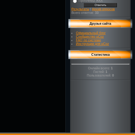
Проблемы ЖКХ
Результаты
|
Архив опросов
Всего ответов:
33
Друзья сайта
Официальный блог
Сообщество uCoz
FAQ по системе
Инструкции для uCoz
Статистика
Онлайн всего:
1
Гостей:
1
Пользователей:
0