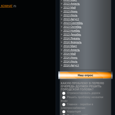
2013 Апрель
З КОМНАТ
(5)
2013 Май
2013 Июнь
2013 Июль
2013 Август
2013 Сентябрь
2013 Октябрь
2013 Ноябрь
2013 Декабрь
2014 Январь
2014 Февраль
2014 Март
2014 Апрель
2014 Май
2014 Июнь
2014 Июль
2014 Август
Наш опрос
КАКУЮ ПРОБЛЕМУ В ПЕРВУЮ
ОЧЕРЕДЬ ДОЛЖЕН РЕШИТЬ
ГОРОДСКОЙ ГОЛОВА?
Отремонтировать дороги
Решить проблему нехватки
воды
Главное - перебои в
электроснабжении
Коррупция