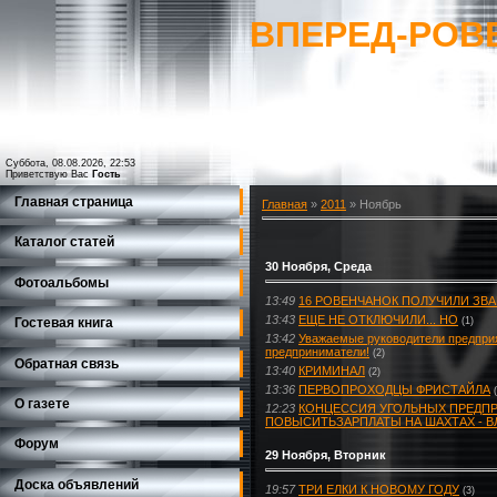
ВПЕРЕД-РОВ
Суббота, 08.08.2026, 22:53
Приветствую Вас
Гость
Главная страница
Главная
»
2011
»
Ноябрь
Каталог статей
30 Ноября, Среда
Фотоальбомы
13:49
16 РОВЕНЧАНОК ПОЛУЧИЛИ ЗВА
13:43
ЕЩЕ НЕ ОТКЛЮЧИЛИ... НО
Гостевая книга
(1)
13:42
Уважаемые руководители предприят
предприниматели!
(2)
Обратная связь
13:40
КРИМИНАЛ
(2)
13:36
ПЕРВОПРОХОДЦЫ ФРИСТАЙЛА
О газете
12:23
КОНЦЕССИЯ УГОЛЬНЫХ ПРЕДП
ПОВЫСИТЬЗАРПЛАТЫ НА ШАХТАХ - 
Форум
29 Ноября, Вторник
Доска объявлений
19:57
ТРИ ЕЛКИ К НОВОМУ ГОДУ
(3)