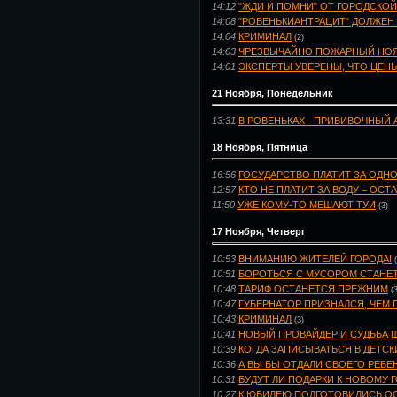
14:12
"ЖДИ И ПОМНИ" ОТ ГОРОДСКОЙ
14:08
"РОВЕНЬКИАНТРАЦИТ" ДОЛЖЕН
14:04
КРИМИНАЛ
(2)
14:03
ЧРЕЗВЫЧАЙНО ПОЖАРНЫЙ НО
14:01
ЭКСПЕРТЫ УВЕРЕНЫ, ЧТО ЦЕНЫ
21 Ноября, Понедельник
13:31
В РОВЕНЬКАХ - ПРИВИВОЧНЫЙ 
18 Ноября, Пятница
16:56
ГОСУДАРСТВО ПЛАТИТ ЗА ОДНО
12:57
КТО НЕ ПЛАТИТ ЗА ВОДУ – ОСТ
11:50
УЖЕ КОМУ-ТО МЕШАЮТ ТУИ
(3)
17 Ноября, Четверг
10:53
ВНИМАНИЮ ЖИТЕЛЕЙ ГОРОДА!
10:51
БОРОТЬСЯ С МУСОРОМ СТАНЕТ
10:48
ТАРИФ ОСТАНЕТСЯ ПРЕЖНИМ
(
10:47
ГУБЕРНАТОР ПРИЗНАЛСЯ, ЧЕМ 
10:43
КРИМИНАЛ
(3)
10:41
НОВЫЙ ПРОВАЙДЕР И СУДЬБА
10:39
КОГДА ЗАПИСЫВАТЬСЯ В ДЕТСК
10:36
А ВЫ БЫ ОТДАЛИ СВОЕГО РЕБЕ
10:31
БУДУТ ЛИ ПОДАРКИ К НОВОМУ 
10:27
К ЮБИЛЕЮ ПОДГОТОВИЛИСЬ О