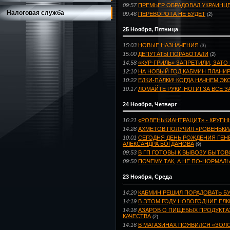
09:57
ПРЕМЬЕР ОБРАДОВАЛ УКРАИНЦЕ
Налоговая служба
09:46
ПЕРЕВОРОТА НЕ БУДЕТ
(2)
25 Ноября, Пятница
15:03
НОВЫЕ НАЗНАЧЕНИЯ
(3)
15:00
ДЕПУТАТЫ ПОРАБОТАЛИ
(2)
14:58
«КУР-ГРИЛЬ» ЗАПРЕТИЛИ, ЗАТ
12:10
НА НОВЫЙ ГОД КАБМИН ПЛАНИР
10:22
ЕЛКИ-ПАЛКИ! КОГДА НАЧНЕМ Э
10:17
ЛОМАЙТЕ РУКИ-НОГИ! ЗА ВСЕ З
24 Ноября, Четверг
16:21
«РОВЕНЬКИАНТРАЦИТ» - КРУП
14:28
АХМЕТОВ ПОЛУЧИЛ «РОВЕНЬКИА
10:01
СЕГОДНЯ ДЕНЬ РОЖДЕНИЯ ГЕНЕ
АЛЕКСАНДРА БОГДАНОВА
(9)
09:53
В ГП ГОТОВЫ К ВЫВОЗУ БЫТОВО
09:50
ПОЧЕМУ ТАК, А НЕ ПО-НОРМАЛ
23 Ноября, Среда
14:20
КАБМИН РЕШИЛ ПОРАДОВАТЬ 
14:19
В ЭТОМ ГОДУ НОВОГОДНИЕ ЕЛКИ
14:18
АЗАРОВ О ПИЩЕБЫХ ПРОДУКТАХ
КАЧЕСТВА
(2)
14:16
В МАГАЗИНАХ ПОЯВИЛСЯ «ЗОЛ