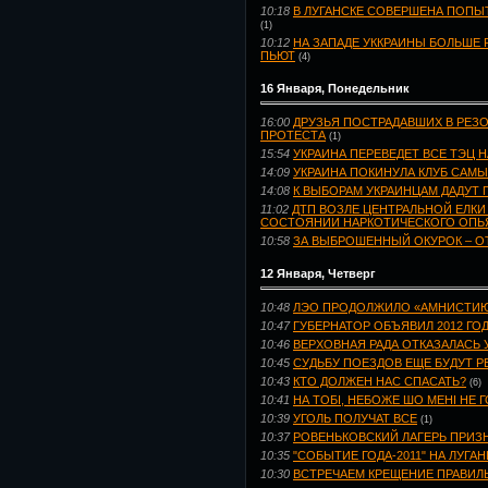
10:18
В ЛУГАНСКЕ СОВЕРШЕНА ПОПЫ
(1)
10:12
НА ЗАПАДЕ УККРАИНЫ БОЛЬШЕ
ПЬЮТ
(4)
16 Января, Понедельник
16:00
ДРУЗЬЯ ПОСТРАДАВШИХ В РЕЗ
ПРОТЕСТА
(1)
15:54
УКРАИНА ПЕРЕВЕДЕТ ВСЕ ТЭЦ 
14:09
УКРАИНА ПОКИНУЛА КЛУБ САМЫ
14:08
К ВЫБОРАМ УКРАИНЦАМ ДАДУТ 
11:02
ДТП ВОЗЛЕ ЦЕНТРАЛЬНОЙ ЕЛКИ 
СОСТОЯНИИ НАРКОТИЧЕСКОГО ОПЬЯ
10:58
ЗА ВЫБРОШЕННЫЙ ОКУРОК – ОТ 
12 Января, Четверг
10:48
ЛЭО ПРОДОЛЖИЛО «АМНИСТИЮ»
10:47
ГУБЕРНАТОР ОБЪЯВИЛ 2012 Г
10:46
ВЕРХОВНАЯ РАДА ОТКАЗАЛАСЬ 
10:45
СУДЬБУ ПОЕЗДОВ ЕЩЕ БУДУТ Р
10:43
КТО ДОЛЖЕН НАС СПАСАТЬ?
(6)
10:41
НА ТОБІ, НЕБОЖЕ ШО МЕНІ НЕ 
10:39
УГОЛЬ ПОЛУЧАТ ВСЕ
(1)
10:37
РОВЕНЬКОВСКИЙ ЛАГЕРЬ ПРИЗ
10:35
"СОБЫТИЕ ГОДА-2011" НА ЛУГА
10:30
ВСТРЕЧАЕМ КРЕЩЕНИЕ ПРАВИЛ