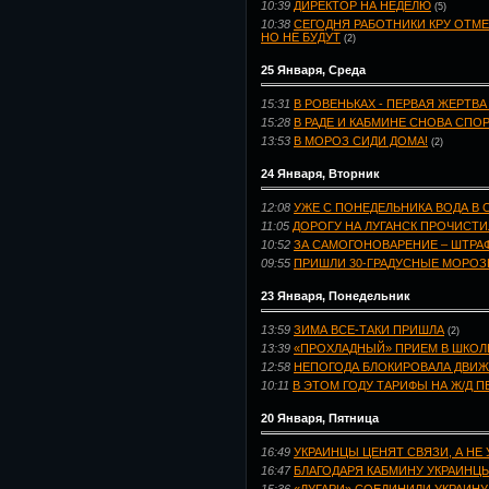
10:39
ДИРЕКТОР НА НЕДЕЛЮ
(5)
10:38
СЕГОДНЯ РАБОТНИКИ КРУ ОТМ
НО НЕ БУДУТ
(2)
25 Января, Среда
15:31
В РОВЕНЬКАХ - ПЕРВАЯ ЖЕРТВ
15:28
В РАДЕ И КАБМИНЕ СНОВА СПО
13:53
В МОРОЗ СИДИ ДОМА!
(2)
24 Января, Вторник
12:08
УЖЕ С ПОНЕДЕЛЬНИКА ВОДА В
11:05
ДОРОГУ НА ЛУГАНСК ПРОЧИСТ
10:52
ЗА САМОГОНОВАРЕНИЕ – ШТРАФ
09:55
ПРИШЛИ 30-ГРАДУСНЫЕ МОРО
23 Января, Понедельник
13:59
ЗИМА ВСЕ-ТАКИ ПРИШЛА
(2)
13:39
«ПРОХЛАДНЫЙ» ПРИЕМ В ШКОЛ
12:58
НЕПОГОДА БЛОКИРОВАЛА ДВИЖ
10:11
В ЭТОМ ГОДУ ТАРИФЫ НА Ж/Д 
20 Января, Пятница
16:49
УКРАИНЦЫ ЦЕНЯТ СВЯЗИ, А НЕ 
16:47
БЛАГОДАРЯ КАБМИНУ УКРАИНЦ