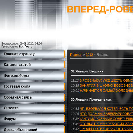
ВПЕРЕД-РОВ
Воскресенье, 09.08.2026, 04:26
Приветствую Вас
Гость
Главная страница
Главная
»
2012
»
Январь
Каталог статей
31 Января, Вторник
Фотоальбомы
11:12
В РОВЕНЬКАХ УЖЕ ШЕСТЬ ОБ
10:18
ЗАНЯТИЯ В ШКОЛАХ ВОЗОБНОВ
Гостевая книга
10:01
НАЧИНАЕТСЯ САМЫЙ ХОЛОДНЫ
Обратная связь
30 Января, Понедельник
О газете
14:13
ЧП: ВЗОРВАЛСЯ КОТЕЛ, ЕСТЬ 
12:29
ЧТО ДОЛЖНЫ ЗАДЕКЛАРИРОВАТ
Форум
11:39
«АНТИМОРОЗНЫЙ» СОВЕТ: ЕШЬТ
11:34
СТОЯКИ ПЕРЕМЕРЗАЮТ ИЗ-ЗА 
11:32
ШКОЛЫ ПОТИХОНЬКУ ОСТЫВА
Доска объявлений