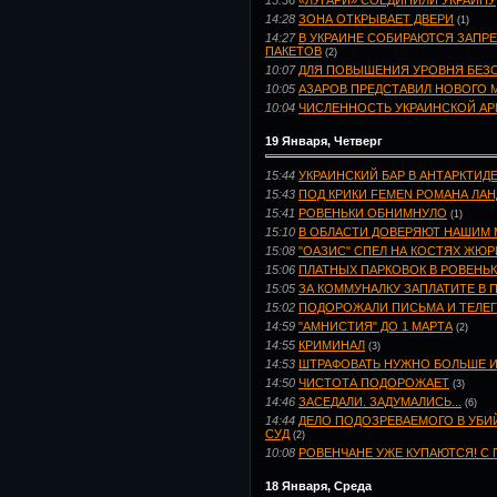
15:36
«ЛУГАРИ» СОЕДИНИЛИ УКРАИНУ
14:28
ЗОНА ОТКРЫВАЕТ ДВЕРИ
(1)
14:27
В УКРАИНЕ СОБИРАЮТСЯ ЗАПР
ПАКЕТОВ
(2)
10:07
ДЛЯ ПОВЫШЕНИЯ УРОВНЯ БЕЗО
10:05
АЗАРОВ ПРЕДСТАВИЛ НОВОГО 
10:04
ЧИСЛЕННОСТЬ УКРАИНСКОЙ АР
19 Января, Четверг
15:44
УКРАИНСКИЙ БАР В АНТАРКТИД
15:43
ПОД КРИКИ FEMEN РОМАНА ЛА
15:41
РОВЕНЬКИ ОБНИМНУЛО
(1)
15:10
В ОБЛАСТИ ДОВЕРЯЮТ НАШИМ 
15:08
"ОАЗИС" СПЕЛ НА КОСТЯХ ЖЮР
15:06
ПЛАТНЫХ ПАРКОВОК В РОВЕНЬК
15:05
ЗА КОММУНАЛКУ ЗАПЛАТИТЕ В 
15:02
ПОДОРОЖАЛИ ПИСЬМА И ТЕЛЕ
14:59
"АМНИСТИЯ" ДО 1 МАРТА
(2)
14:55
КРИМИНАЛ
(3)
14:53
ШТРАФОВАТЬ НУЖНО БОЛЬШЕ И
14:50
ЧИСТОТА ПОДОРОЖАЕТ
(3)
14:46
ЗАСЕДАЛИ. ЗАДУМАЛИСЬ...
(6)
14:44
ДЕЛО ПОДОЗРЕВАЕМОГО В УБИЙ
СУД
(2)
10:08
РОВЕНЧАНЕ УЖЕ КУПАЮТСЯ! С 
18 Января, Среда