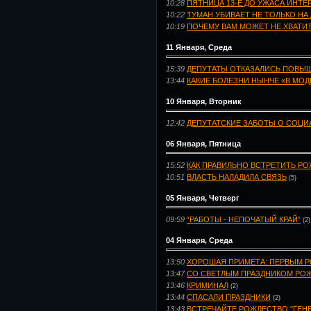
10:28
ПЯТНИЦА 13-Е ДО УЖАСА ИНТЕ
10:22
ТУМАН УБИВАЕТ НЕ ТОЛЬКО НА
10:19
ПОЧЕМУ ВАМ МОЖЕТ НЕ ХВАТИ
11 Января, Среда
15:39
ДЕПУТАТЫ ОТКАЗАЛИСЬ ПОВЫШ
13:44
КАКИЕ БОЛЕЗНИ НЫНЧЕ «В МОД
10 Января, Вторник
12:42
ДЕПУТАТСКИЕ ЗАБОТЫ О СОЦ
06 Января, Пятница
15:52
КАК ПРАВИЛЬНО ВСТРЕТИТЬ Р
10:51
ВЛАСТЬ НАЛАДИЛА СВЯЗЬ
(5)
05 Января, Четверг
09:59
“РАБОТЫ - НЕПОЧАТЫЙ КРАЙ”
(2)
04 Января, Среда
13:50
ХОРОШАЯ ПРИМЕТА: ПЕРВЫМ Р
13:47
СО СВЕТЛЫМ ПРАЗДНИКОМ РОЖ
13:46
КРИМИНАЛ
(2)
13:44
СПАСАЛИ ПРАЗДНИКИ
(2)
13:43
ВСТРЕЧАЙТЕ РОЖДЕСТВО "ГЕН