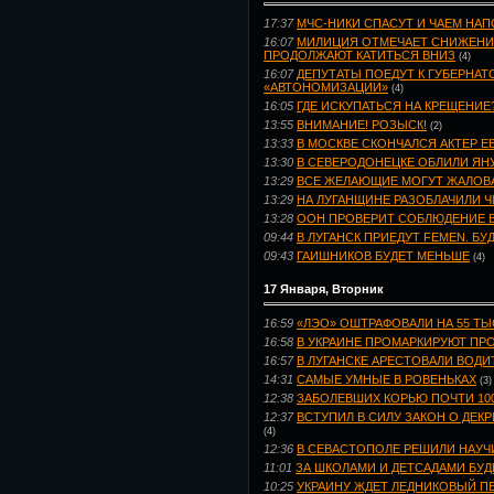
17:37
МЧС-НИКИ СПАСУТ И ЧАЕМ НА
16:07
МИЛИЦИЯ ОТМЕЧАЕТ СНИЖЕНИЕ
ПРОДОЛЖАЮТ КАТИТЬСЯ ВНИЗ
(4)
16:07
ДЕПУТАТЫ ПОЕДУТ К ГУБЕРНАТ
«АВТОНОМИЗАЦИИ»
(4)
16:05
ГДЕ ИСКУПАТЬСЯ НА КРЕЩЕНИЕ
13:55
ВНИМАНИЕ! РОЗЫСК!
(2)
13:33
В МОСКВЕ СКОНЧАЛСЯ АКТЕР Е
13:30
В СЕВЕРОДОНЕЦКЕ ОБЛИЛИ ЯН
13:29
ВСЕ ЖЕЛАЮЩИЕ МОГУТ ЖАЛОВА
13:29
НА ЛУГАНЩИНЕ РАЗОБЛАЧИЛИ 
13:28
ООН ПРОВЕРИТ СОБЛЮДЕНИЕ В
09:44
В ЛУГАНСК ПРИЕДУТ FEMEN. БУ
09:43
ГАИШНИКОВ БУДЕТ МЕНЬШЕ
(4)
17 Января, Вторник
16:59
«ЛЭО» ОШТРАФОВАЛИ НА 55 ТЫС
16:58
В УКРАИНЕ ПРОМАРКИРУЮТ ПР
16:57
В ЛУГАНСКЕ АРЕСТОВАЛИ ВОДИ
14:31
САМЫЕ УМНЫЕ В РОВЕНЬКАХ
(3)
12:38
ЗАБОЛЕВШИХ КОРЬЮ ПОЧТИ 10
12:37
ВСТУПИЛ В СИЛУ ЗАКОН О ДЕ
(4)
12:36
В СЕВАСТОПОЛЕ РЕШИЛИ НАУЧ
11:01
ЗА ШКОЛАМИ И ДЕТСАДАМИ БУД
10:25
УКРАИНУ ЖДЕТ ЛЕДНИКОВЫЙ ПЕ