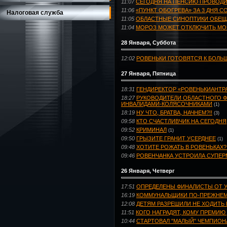
11:07
СЕГОДНЯ НА ПЕНСИЮ ПРОВОД
11:06
«ПУНКТ ОБОГРЕВА» ЗА 3 ДНЯ С
Налоговая служба
11:05
ОБЛАСТНЫЕ СИНОПТИКИ ОБЕЩ
11:04
МОРОЗ МОЖЕТ ОТКЛЮЧИТЬ МО
28 Января, Суббота
12:02
РОВЕНЬКИ ГОТОВЯТСЯ К БОЛ
27 Января, Пятница
18:31
ГЕНДИРЕКТОР «РОВЕНЬКИАНТР
18:27
РУКОВОДИТЕЛИ ОБЛАСТНОГО Ф
ИНВАЛИДАМИ-КОЛЯСОЧНИКАМИ
(1)
18:19
НУ ЧТО, БРАТВА, НАЧНЕМ?!!
(3)
09:58
КТО СЧАСТЛИВЧИК НА СЕГОДНЯ
09:52
КРИМИНАЛ
(1)
09:50
ГРЫЗИТЕ ГРАНИТ УСЕРДНЕЕ
(1)
09:48
ХОТИТЕ РОЖАТЬ В РОВЕНЬКАХ?
09:46
РОВЕНЧАНКА УСТРОИЛА СУПЕР
26 Января, Четверг
17:51
ОПРЕДЕЛЕНЫ ФИНАЛИСТЫ ОТ У
16:19
КОММУНАЛЬЩИКИ ПО-ПРЕЖНЕМУ
12:08
ДЕТЯМ РАЗРЕШИЛИ НЕ ХОДИТЬ 
11:51
КОГО НАГРАДЯТ, КОМУ ПРЕМИЮ
10:44
СТАРТОВАЛ "МАЛЫЙ" ЧЕМПИОН