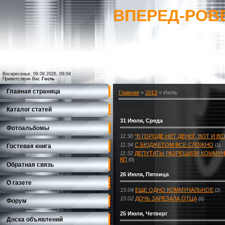
ВПЕРЕД-РОВ
Воскресенье, 09.08.2026, 09:04
Приветствую Вас
Гость
Главная страница
Главная
»
2013
»
Июль
Каталог статей
31 Июля, Среда
Фотоальбомы
11:38
"В ГОРОДЕ НЕТ ДЕНЕГ, ВОТ И ВС
11:34
С БЮДЖЕТОМ ВСЕ СЛОЖНО
Гостевая книга
(1)
11:32
ДЕПУТАТЫ РАЗРЕШИЛИ КОММУН
КП
(0)
Обратная связь
26 Июля, Пятница
О газете
15:04
ЕЩЕ ОДНО КОММУНАЛЬНОЕ
(2)
15:02
ДОЧЬ ЗАРЕЗАЛА ОТЦА
(0)
Форум
25 Июля, Четверг
Доска объявлений