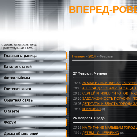
ВПЕРЕД-РОВ
Суббота, 08.08.2026, 05:43
Приветствую Вас
Гость
Главная страница
Главная
»
2014
»
Февраль
Каталог статей
27 Февраля, Четверг
Фотоальбомы
16:02
25 МАЯ В ЛИСИЧАНСКЕ, РОВЕН
10:15
АЛЕКСАНДР КОВАЛЬ: НА ЗАЩИТ
Гостевая книга
10:13
СЕРГЕЙ КНЯЖЕВ: "Я ГОТОВ ТРУ
10:10
ЗАДОЛЖЕННОСТЬ ПОГАСИМ, П
Обратная связь
10:05
ДЕПУТАТЫ И ВЛАСТЬ ГОРОДА 
10:02
КРИМИНАЛ
(0)
О газете
26 Февраля, Среда
Форум
13:16
НА ПИТАНИЕ МАЛЫШАМ ГОРОД Д
13:14
ДЕТЯМ - О ШЕВЧЕНКО
Доска объявлений
(0)