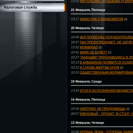
13:10
ЖИТЕЙСКИЕ ПРОБЛЕМЫ РОВЕН
Налоговая служба
21 Февраля, Пятница
13:17
АЖИОТАЖ У БАНКОМАТОВ
(0)
20 Февраля, Четверг
16:49
Ж/Д ПЕРЕЕЗДЫ ПОД КОНТРОЛЕ
16:47
ГАИ ПРЕДУПРЕЖДАЕТ: НЕ ЗАТЯ
13:52
КРИМИНАЛ
(0)
10:41
МИРА НЕ БУДЕТ?
(2)
10:27
"ЛАДУШКИ" ПРИЗНАВАЛИСЬ В 
10:13
В АЛМАЗНОМ ПОЯВИТСЯ ОСМД
10:12
И СНОВА ЖЕРТВА ОГНЯ
(0)
10:10
ОБЩЕСТВЕННЫМ ФОРМИРОВАНИ
19 Февраля, Среда
13:43
ИТОГИ ИСПОЛНЕНИЯ БЮДЖЕТА-
14 Февраля, Пятница
10:00
НАРОЧНО НЕ ПРИДУМАЕШЬ
(4)
09:57
КЛЕНОВЫЙ - ПРОЕКТ “В СТОЛ”
13 Февраля, Четверг
10:06
КУРИШЬ ЛЕЖА - СГОРИШЬ ЗАЖ