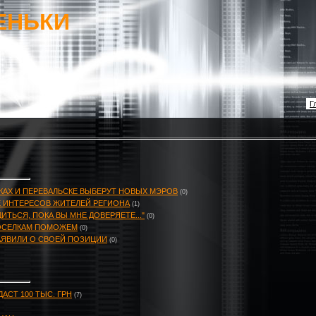
ЕНЬКИ
Г
ЬКАХ И ПЕРЕВАЛЬСКЕ ВЫБЕРУТ НОВЫХ МЭРОВ
(0)
Е ИНТЕРЕСОВ ЖИТЕЛЕЙ РЕГИОНА
(1)
ДИТЬСЯ, ПОКА ВЫ МНЕ ДОВЕРЯЕТЕ..."
(0)
ОСЕЛКАМ ПОМОЖЕМ
(0)
ЗАЯВИЛИ О СВОЕЙ ПОЗИЦИИ
(0)
АСТ 100 ТЫС. ГРН
(7)