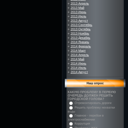
2013 Апрель
2013 Май
2013 Июнь
2013 Июль
2013 Август
2013 Сентябрь
2013 Октябрь
2013 Ноябрь
2013 Декабрь
2014 Январь
2014 Февраль
2014 Март
2014 Апрель
2014 Май
2014 Июнь
2014 Июль
2014 Август
Наш опрос
КАКУЮ ПРОБЛЕМУ В ПЕРВУЮ
ОЧЕРЕДЬ ДОЛЖЕН РЕШИТЬ
ГОРОДСКОЙ ГОЛОВА?
Отремонтировать дороги
Решить проблему нехватки
воды
Главное - перебои в
электроснабжении
Коррупция