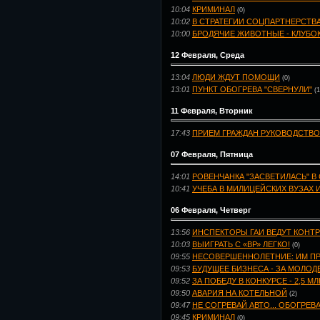
10:04
КРИМИНАЛ
(0)
10:02
В СТРАТЕГИИ СОЦПАРТНЕРСТВ
10:00
БРОДЯЧИЕ ЖИВОТНЫЕ - КЛУБО
12 Февраля, Среда
13:04
ЛЮДИ ЖДУТ ПОМОЩИ
(0)
13:01
ПУНКТ ОБОГРЕВА "СВЕРНУЛИ"
(1
11 Февраля, Вторник
17:43
ПРИЕМ ГРАЖДАН РУКОВОДСТВО
07 Февраля, Пятница
14:01
РОВЕНЧАНКА "ЗАСВЕТИЛАСЬ" В
10:41
УЧЕБА В МИЛИЦЕЙСКИХ ВУЗАХ 
06 Февраля, Четверг
13:56
ИНСПЕКТОРЫ ГАИ ВЕДУТ КОНТ
10:03
ВЫИГРАТЬ С «ВР» ЛЕГКО!
(0)
09:55
НЕСОВЕРШЕННОЛЕТНИЕ: ИМ ПР
09:53
БУДУЩЕЕ БИЗНЕСА - ЗА МОЛО
09:52
ЗА ПОБЕДУ В КОНКУРСЕ - 2,5 МЛ
09:50
АВАРИЯ НА КОТЕЛЬНОЙ
(2)
09:47
НЕ СОГРЕВАЙ АВТО... ОБОГРЕВ
09:45
КРИМИНАЛ
(0)