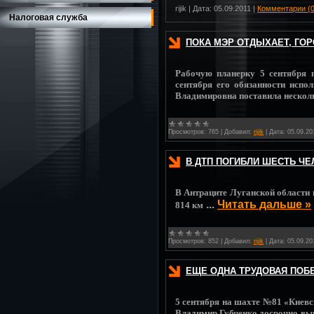
rijik
|
Дата:
05.09.2011
|
Комментарии (0
Налоговая служба
ПОКА МЭР ОТДЫХАЕТ, ГОР
Рабочую планерку 5 сентября п
сентября его обязанности испо
Владимировна поставила несколь
Просмотров:
765
|
Добавил:
rijik
|
Дата:
05.09.20
В ДТП ПОГИБЛИ ШЕСТЬ ЧЕ
В Антраците Луганской области 
...
Читать дальше »
814 км
Просмотров:
852
|
Добавил:
rijik
|
Дата:
05.09.20
ЕЩЕ ОДНА ТРУДОВАЯ ПОБ
5 сентября на шахте №81 «Киев
Владимир Губченко досрочно вып