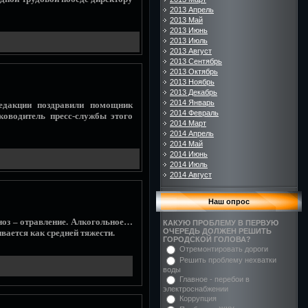
2013 Апрель
2013 Май
2013 Июнь
2013 Июль
2013 Август
2013 Сентябрь
2013 Октябрь
2013 Ноябрь
2013 Декабрь
2014 Январь
редакции поздравили помощник
2014 Февраль
оводитель пресс-службы этого
2014 Март
2014 Апрель
2014 Май
2014 Июнь
2014 Июль
2014 Август
Наш опрос
ноз – отравление. Алкогольное…
КАКУЮ ПРОБЛЕМУ В ПЕРВУЮ
ОЧЕРЕДЬ ДОЛЖЕН РЕШИТЬ
ивается как средней тяжести.
ГОРОДСКОЙ ГОЛОВА?
Отремонтировать дороги
Решить проблему нехватки
воды
Главное - перебои в
электроснабжении
Коррупция