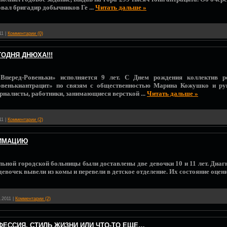
вал бригадир добычников Ге
...
Читать дальше »
11
|
Комментарии (0)
ГОДНЯ ДНЮХА!!!
«Вперед-Ровеньки» исполняется 9 лет. С Днем рождения коллектив 
овенькиантрацит» по связям с общественностью Марина Кожушко и рук
урналисты, работники, занимающиеся версткой
...
Читать дальше »
11
|
Комментарии (2)
НИМАЦИЮ
льной городской больницы были доставлены две девочки 10 и 11 лет. Диаг
евочек вывели из комы и перевели в детское отделение. Их состояние оцен
.2011
|
Комментарии (2)
ФЕССИЯ, СТИЛЬ ЖИЗНИ ИЛИ ЧТО-ТО ЕЩЕ…