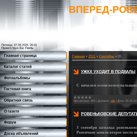
ВПЕРЕД-РОВ
Пятница, 07.08.2026, 00:41
Приветствую Вас
Гость
Главная страница
Главная
»
2011
»
Сентябрь
»
05
Каталог статей
УЖКХ УХОДИТ В ПОДВАЛЫ
Фотоальбомы
С
началом осени коммунальщик
Гостевая книга
Обратная связь
Просмотров:
683
|
Добавил:
rijik
|
Дата:
05.09.20
О газете
РОВЕНЬКОВСКИЕ ДЕПУТАТЫ
Форум
3 сентября команда ровеньковс
Ровенчане заняли второе место п
Доска объявлений