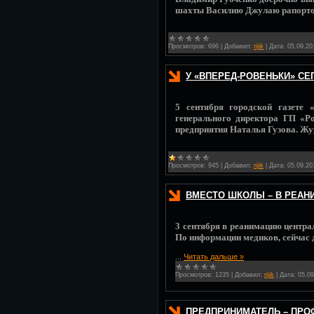
шахты Василию Джулаю рапорто
Просмотров:
696
|
Добавил:
rijik
|
Дата:
05.09.20
У «ВПЕРЕД-РОВЕНЬКИ» СЕ
5 сентября городской газете 
генерального директора ГП «Р
предприятия Наталья Гузова. Ж
Просмотров:
945
|
Добавил:
rijik
|
Дата:
05.09.20
ВМЕСТО ШКОЛЫ – В РЕА
3 сентября в реанимацию центра
По информации медиков, сейчас д
...
Читать дальше »
Просмотров:
1235
|
Добавил:
rijik
|
Дата:
05.09
ПРЕДПРИНИМАТЕЛЬ – ПРО