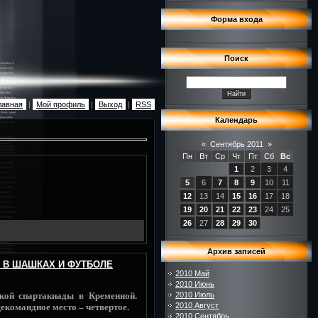
Форма входа
Поиск
лавная
|
Мой профиль
|
Выход
|
RSS
Календарь
«
Сентябрь 2011
»
Пн
Вт
Ср
Чт
Пт
Сб
Вс
1
2
3
4
5
6
7
8
9
10
11
12
13
14
15
16
17
18
19
20
21
22
23
24
25
26
27
28
29
30
Архив записей
» В ШАШКАХ И ФУТБОЛЕ
2010 Май
2010 Июнь
ской спартакиады в Кременной.
2010 Июль
2010 Август
екомандное место – четвертое.
2010 Сентябрь