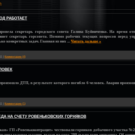
)
ОД РАБОТАЕТ
ровела секретарь городского совета Галина Буйниченко. На время от
лняет секретарь горсовета. Помимо рабочих текущих вопросов перед у
ко конкретных задач. Главная из них
...
Читать дальше »
11
|
Комментарии (4)
ЛОВЕК
произошло ДТП, в результате которого погибло 6 человек. Авария произош
11
|
Комментарии (1)
ЕДА НА СЧЕТУ РОВЕНЬКОВСКИХ ГОРНЯКОВ
ская» ГП «Ровенькиантрацит» чествовали горняков добычного участка №2
олнил годовое задание, выдав на-гора 299 тысяч тонн антрацита. Об очер