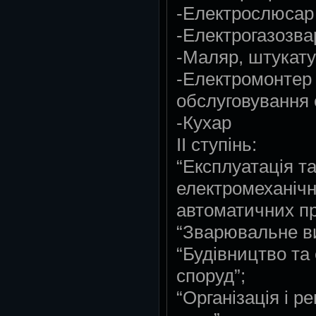
-Електрослюсар 
-Електрогазозва
-Маляр, штукату
-Електромонтер 
обслуговування 
-Кухар
ІІ ступінь:
“Експлуатація та
електромеханічн
автоматичних пр
“Зварювальне в
“Будівництво та 
споруд”;
“Організація і 