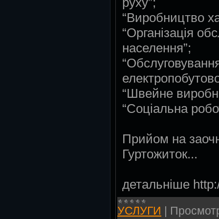
руху”;
“Виробництво хар
“Організація об
населення”;
“Обслуговування
електропобутової
“Швейне виробн
“Соціальна робо
Прийом на заоч
Гуртожиток...
детальніше http:/
УСЛУГИ
|
Просмот