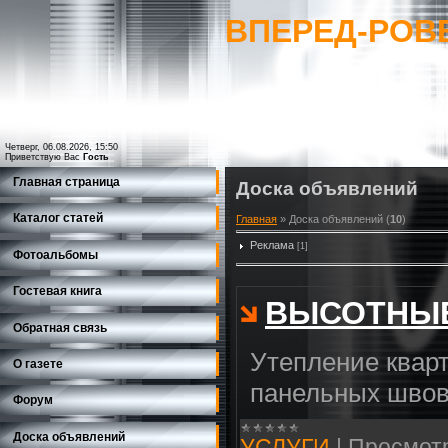
ВПЕРЕД-РОВ
Четверг, 06.08.2026, 15:50
Приветствую Вас
Гость
Главная страница
Доска объявлений
Каталог статей
Главная
»
Доска объявлений
(
10
)
Реклама
[1]
Фотоальбомы
Гостевая книга
ВЫСОТНЫ
Обратная связь
Утепление квар
О газете
панельных швов.
Форум
Доска объявлений
УСЛУГИ
|
Просмот