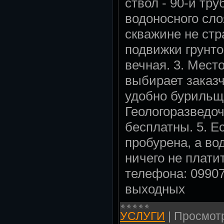
ствол - 90-й тр
водоносного сло
скважине не ст
подвижки грунто
вечная. 3. Мест
выбирает заказчи
удобно бурильщи
Геологоразведо
бесплатны. 5. Е
пробурена, а вод
ничего не плати
телефона: 09907
выходных
УСЛУГИ
|
Просмот