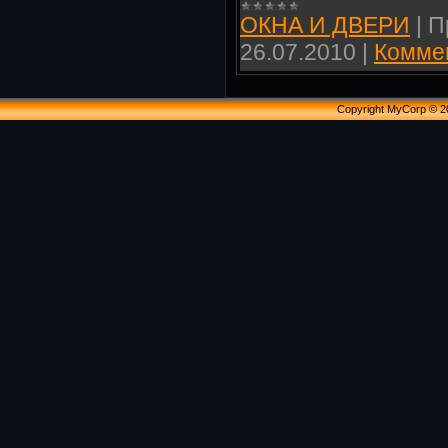
ОКНА И ДВЕРИ
|
П
26.07.2010
|
Коммен
Copyright MyCorp © 2